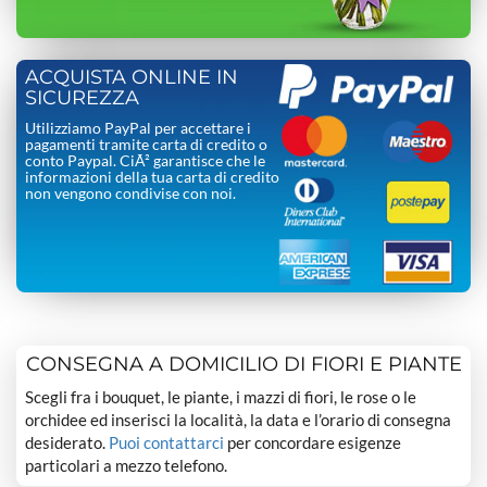
ACQUISTA ONLINE IN
SICUREZZA
Utilizziamo PayPal per accettare i
pagamenti tramite carta di credito o
conto Paypal. CiÃ² garantisce che le
informazioni della tua carta di credito
non vengono condivise con noi.
CONSEGNA A DOMICILIO DI FIORI E PIANTE
Scegli fra i bouquet, le piante, i mazzi di fiori, le rose o le
orchidee ed inserisci la località, la data e l’orario di consegna
desiderato.
Puoi contattarci
per concordare esigenze
particolari a mezzo telefono.