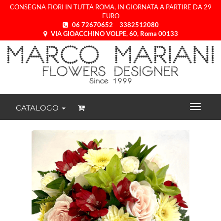
CONSEGNA FIORI IN TUTTA ROMA, IN GIORNATA A PARTIRE DA 29
EURO
06 72670652
3382512080
VIA GIOACCHINO VOLPE, 60, Roma 00133
CATALOGO