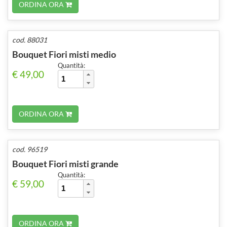
ORDINA ORA
cod. 88031
Bouquet Fiori misti medio
Quantità:
€ 49,00
ORDINA ORA
cod. 96519
Bouquet Fiori misti grande
Quantità:
€ 59,00
ORDINA ORA