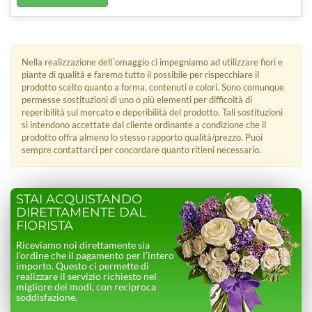
Nella realizzazione dell´omaggio ci impegniamo ad utilizzare fiori e
piante di qualità e faremo tutto il possibile per rispecchiare il
prodotto scelto quanto a forma, contenuti e colori. Sono comunque
permesse sostituzioni di uno o più elementi per difficoltà di
reperibilità sul mercato e deperibilità del prodotto. Tali sostituzioni
si intendono accettate dal cliente ordinante a condizione che il
prodotto offra almeno lo stesso rapporto qualità/prezzo. Puoi
sempre contattarci per concordare quanto ritieni necessario.
STAI ACQUISTANDO
DIRETTAMENTE DAL
FIORISTA
Riceviamo noi direttamente sia
l’ordine che il pagamento per l’intero
importo. Questo ci permette di
realizzare il servizio richiesto nel
migliore dei modi, con reciproca
soddisfazione.