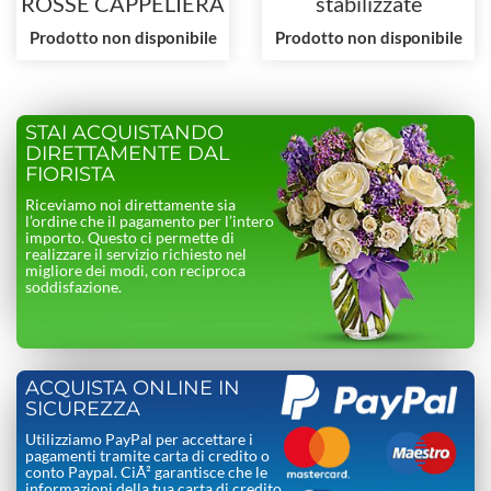
ROSSE CAPPELIERA
stabilizzate
ROSSA E NERA
cappelliera rossa e
Prodotto non disponibile
Prodotto non disponibile
nera
STAI ACQUISTANDO
DIRETTAMENTE DAL
FIORISTA
Riceviamo noi direttamente sia
l’ordine che il pagamento per l’intero
importo. Questo ci permette di
realizzare il servizio richiesto nel
migliore dei modi, con reciproca
soddisfazione.
ACQUISTA ONLINE IN
SICUREZZA
Utilizziamo PayPal per accettare i
pagamenti tramite carta di credito o
conto Paypal. CiÃ² garantisce che le
informazioni della tua carta di credito