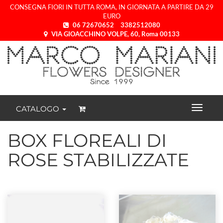
CONSEGNA FIORI IN TUTTA ROMA, IN GIORNATA A PARTIRE DA 29
EURO
06 72670652
3382512080
VIA GIOACCHINO VOLPE, 60, Roma 00133
CATALOGO
BOX FLOREALI DI
ROSE STABILIZZATE