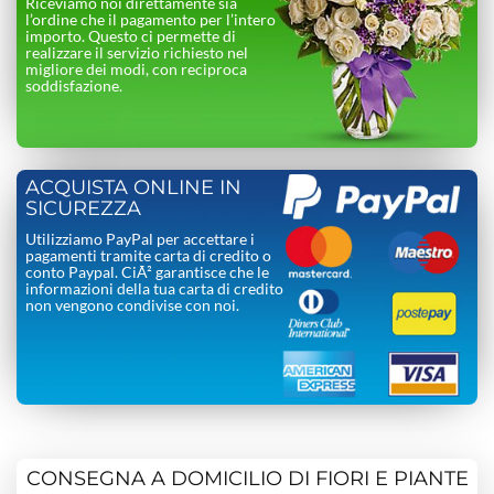
Riceviamo noi direttamente sia
l’ordine che il pagamento per l’intero
importo. Questo ci permette di
realizzare il servizio richiesto nel
migliore dei modi, con reciproca
soddisfazione.
ACQUISTA ONLINE IN
SICUREZZA
Utilizziamo PayPal per accettare i
pagamenti tramite carta di credito o
conto Paypal. CiÃ² garantisce che le
informazioni della tua carta di credito
non vengono condivise con noi.
CONSEGNA A DOMICILIO DI FIORI E PIANTE