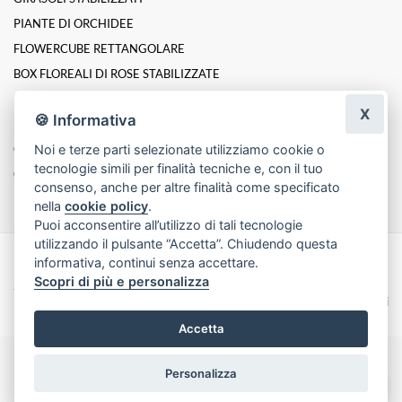
PIANTE DI ORCHIDEE
FLOWERCUBE RETTANGOLARE
BOX FLOREALI DI ROSE STABILIZZATE
ROSE INCANTATE STABILIZZATE
X
🍪 Informativa
LINEA PLATINUM ELITE DI ROSE STABILIZZATE
Noi e terze parti selezionate utilizziamo cookie o
Composizioni
tecnologie simili per finalità tecniche e, con il tuo
Cesti
consenso, anche per altre finalità come specificato
nella
cookie policy
.
Puoi acconsentire all’utilizzo di tali tecnologie
utilizzando il pulsante “Accetta”. Chiudendo questa
informativa, continui senza accettare.
Made with
by
Infoser.it
-
Realizzazione Siti ecommerce per Fioristi
- ©
Scopri di più e personalizza
2026
Privacy Policy
Cookie Policy
Termini e Condizioni
Accetta
Personalizza