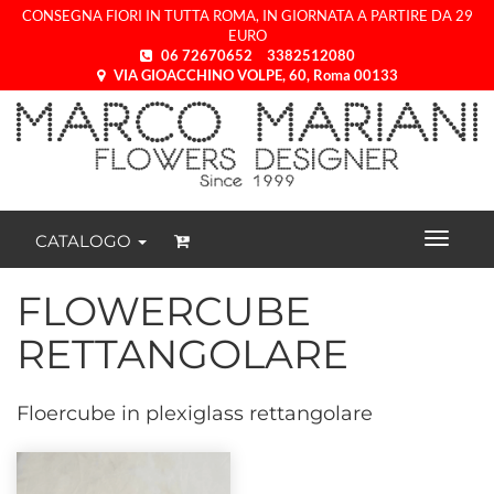
CONSEGNA FIORI IN TUTTA ROMA, IN GIORNATA A PARTIRE DA 29
EURO
06 72670652
3382512080
VIA GIOACCHINO VOLPE, 60, Roma 00133
CATALOGO
FLOWERCUBE
RETTANGOLARE
Floercube in plexiglass rettangolare