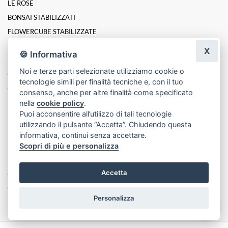
LE ROSE
BONSAI STABILIZZATI
FLOWERCUBE STABILIZZATE
PIANTE
X
🍪 Informativa
Mazzi
Noi e terze parti selezionate utilizziamo cookie o
CUSCINI PER FUNERALE
tecnologie simili per finalità tecniche e, con il tuo
GIRASOLI STABILIZZATI
consenso, anche per altre finalità come specificato
nella
cookie policy
.
PIANTE DI ORCHIDEE
Puoi acconsentire all’utilizzo di tali tecnologie
FLOWERCUBE RETTANGOLARE
utilizzando il pulsante “Accetta”. Chiudendo questa
BOX FLOREALI DI ROSE STABILIZZATE
informativa, continui senza accettare.
Scopri di più e personalizza
ROSE INCANTATE STABILIZZATE
LINEA PLATINUM ELITE DI ROSE STABILIZZATE
Accetta
Composizioni
Cesti
Personalizza