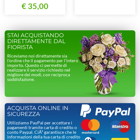
€ 35,00
STAI ACQUISTANDO
DIRETTAMENTE DAL
FIORISTA
Riceviamo noi direttamente sia
l’ordine che il pagamento per l’intero
importo. Questo ci permette di
realizzare il servizio richiesto nel
migliore dei modi, con reciproca
soddisfazione.
ACQUISTA ONLINE IN
SICUREZZA
Utilizziamo PayPal per accettare i
pagamenti tramite carta di credito o
conto Paypal. CiÃ² garantisce che le
informazioni della tua carta di credito