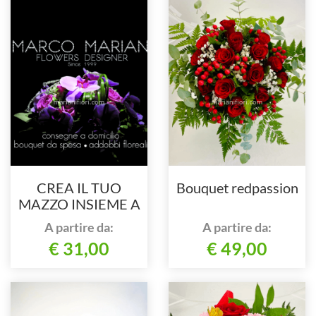
CREA IL TUO
Bouquet redpassion
MAZZO INSIEME A
NOI
A partire da:
A partire da:
€ 31,00
€ 49,00