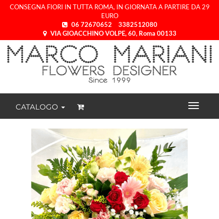
CONSEGNA FIORI IN TUTTA ROMA, IN GIORNATA A PARTIRE DA 29
EURO
06 72670652
3382512080
VIA GIOACCHINO VOLPE, 60, Roma 00133
CATALOGO