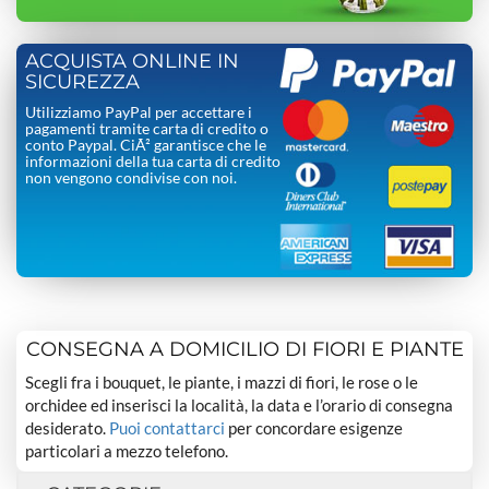
ACQUISTA ONLINE IN
SICUREZZA
Utilizziamo PayPal per accettare i
pagamenti tramite carta di credito o
conto Paypal. CiÃ² garantisce che le
informazioni della tua carta di credito
non vengono condivise con noi.
CONSEGNA A DOMICILIO DI FIORI E PIANTE
Scegli fra i bouquet, le piante, i mazzi di fiori, le rose o le
orchidee ed inserisci la località, la data e l’orario di consegna
desiderato.
Puoi contattarci
per concordare esigenze
particolari a mezzo telefono.