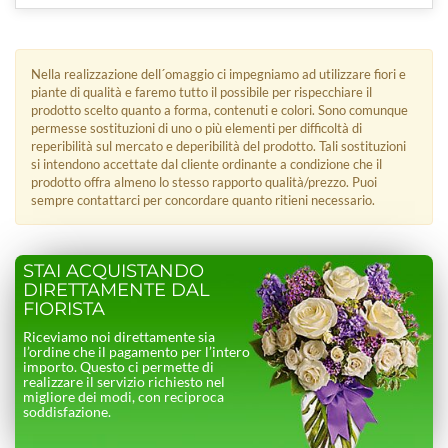
Nella realizzazione dell´omaggio ci impegniamo ad utilizzare fiori e
piante di qualità e faremo tutto il possibile per rispecchiare il
prodotto scelto quanto a forma, contenuti e colori. Sono comunque
permesse sostituzioni di uno o più elementi per difficoltà di
reperibilità sul mercato e deperibilità del prodotto. Tali sostituzioni
si intendono accettate dal cliente ordinante a condizione che il
prodotto offra almeno lo stesso rapporto qualità/prezzo. Puoi
sempre contattarci per concordare quanto ritieni necessario.
STAI ACQUISTANDO
DIRETTAMENTE DAL
FIORISTA
Riceviamo noi direttamente sia
l’ordine che il pagamento per l’intero
importo. Questo ci permette di
realizzare il servizio richiesto nel
migliore dei modi, con reciproca
soddisfazione.