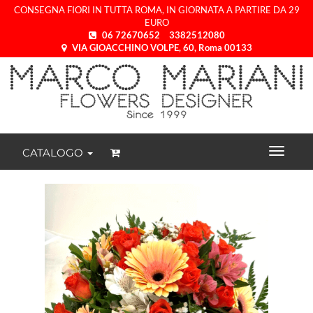
CONSEGNA FIORI IN TUTTA ROMA, IN GIORNATA A PARTIRE DA 29
EURO
06 72670652
3382512080
VIA GIOACCHINO VOLPE, 60, Roma 00133
CATALOGO