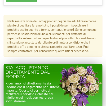
Nella realizzazione dell´omaggio ci impegniamo ad utilizzare fiori e
piante di qualità e faremo tutto il possibile per rispecchiare il
prodotto scelto quanto a forma, contenuti e colori. Sono comunque
permesse sostituzioni di uno o più elementi per difficoltà di
reperibilità sul mercato e deperibilità del prodotto. Tali sostituzioni
si intendono accettate dal cliente ordinante a condizione che il
prodotto offra almeno lo stesso rapporto qualità/prezzo. Puoi
sempre contattarci per concordare quanto ritieni necessario.
STAI ACQUISTANDO
DIRETTAMENTE DAL
FIORISTA
Riceviamo noi direttamente sia
l’ordine che il pagamento per l’intero
importo. Questo ci permette di
realizzare il servizio richiesto nel
migliore dei modi, con reciproca
soddisfazione.