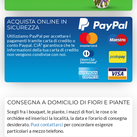
ACQUISTA ONLINE IN
SICUREZZA
Utilizziamo PayPal per accettare i
pagamenti tramite carta di credito o
conto Paypal. CiÃ² garantisce che le
informazioni della tua carta di credito
non vengono condivise con noi.
CONSEGNA A DOMICILIO DI FIORI E PIANTE
Scegli fra i bouquet, le piante, i mazzi di fiori, le rose o le
orchidee ed inserisci la località, la data e l’orario di consegna
desiderato.
Puoi contattarci
per concordare esigenze
particolari a mezzo telefono.