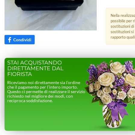
Nella realizza
possibile per 
sostituzioni di
sostituzioni s
rapporto quali
Condividi
STAI ACQUISTANDO
DIRETTAMENTE DAL
FIORISTA
Riceviamo noi direttamente sia l’ordine
che il pagamento per l’intero importo.
Questo ci permette di realizzare il servizio
richiesto nel migliore dei modi, con
reciproca soddisfazione.