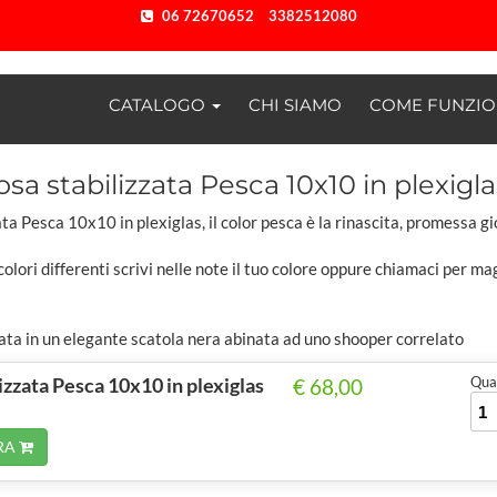
06 72670652
3382512080
CATALOGO
CHI SIAMO
COME FUNZI
osa stabilizzata Pesca 10x10 in plexigla
ta Pesca 10x10 in plexiglas, il color pesca è la rinascita, promessa gio
colori differenti scrivi nelle note il tuo colore oppure chiamaci per ma
ta in un elegante scatola nera abinata ad uno shooper correlato
izzata Pesca 10x10 in plexiglas
Quan
€ 68,00
RA