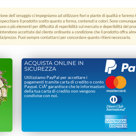
zione dell´omaggio ci impegniamo ad utilizzare fiori e piante di qualità e faremo t
rispecchiare il prodotto scelto quanto a forma, contenuti e colori. Sono comunq
 uno o più elementi per difficoltà di reperibilità sul mercato e deperibilità del pro
i intendono accettate dal cliente ordinante a condizione che il prodotto offra alm
tà/prezzo. Puoi sempre contattarci per concordare quanto ritieni necessario.
ACQUISTA ONLINE IN
SICUREZZA
Utilizziamo PayPal per accettare i
pagamenti tramite carta di credito o conto
Paypal. CiÃ² garantisce che le informazioni
della tua carta di credito non vengono
condivise con noi.