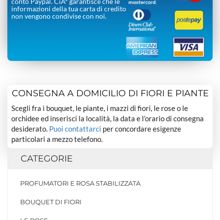
conto Paypal. CiÃ² garantisce che le
informazioni della tua carta di credito
non vengono condivise con noi.
CONSEGNA A DOMICILIO DI FIORI E PIANTE
Scegli fra i bouquet, le piante, i mazzi di fiori, le rose o le
orchidee ed inserisci la località, la data e l’orario di consegna
desiderato.
Puoi contattarci
per concordare esigenze
particolari a mezzo telefono.
CATEGORIE
PROFUMATORI E ROSA STABILIZZATA
BOUQUET DI FIORI