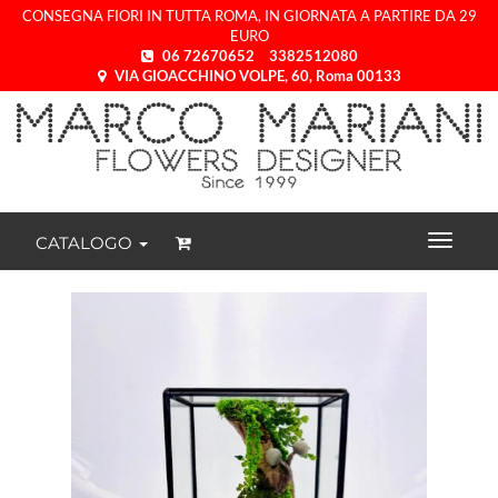
CONSEGNA FIORI IN TUTTA ROMA, IN GIORNATA A PARTIRE DA 29
EURO
06 72670652
3382512080
VIA GIOACCHINO VOLPE, 60, Roma 00133
CATALOGO