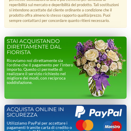
reperibilità sul mercato e deperibilità del prodotto. Tali sostituzioni
si intendono accettate dal cliente ordinante a condizione che il
prodotto offra almeno lo stesso rapporto qualità/prezzo. Puoi
sempre contattarci per concordare quanto ritieni necessario.
STAI ACQUISTANDO
DIRETTAMENTE DAL
FIORISTA
Riceviamo noi direttamente sia
l’ordine che il pagamento per l’intero
importo. Questo ci permette di
realizzare il servizio richiesto nel
migliore dei modi, con reciproca
soddisfazione.
ACQUISTA ONLINE IN
SICUREZZA
Utilizziamo PayPal per accettare i
pagamenti tramite carta di credito o