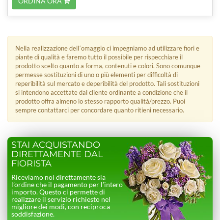
ORDINA ORA
Nella realizzazione dell´omaggio ci impegniamo ad utilizzare fiori e
piante di qualità e faremo tutto il possibile per rispecchiare il
prodotto scelto quanto a forma, contenuti e colori. Sono comunque
permesse sostituzioni di uno o più elementi per difficoltà di
reperibilità sul mercato e deperibilità del prodotto. Tali sostituzioni
si intendono accettate dal cliente ordinante a condizione che il
prodotto offra almeno lo stesso rapporto qualità/prezzo. Puoi
sempre contattarci per concordare quanto ritieni necessario.
STAI ACQUISTANDO
DIRETTAMENTE DAL
FIORISTA
Riceviamo noi direttamente sia
l’ordine che il pagamento per l’intero
importo. Questo ci permette di
realizzare il servizio richiesto nel
migliore dei modi, con reciproca
soddisfazione.