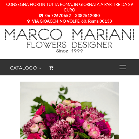
CONSEGNA FIORI IN TUTTA ROMA, IN GIORNATA A PARTIRE DA 29
EURO
06 72670652
3382512080
VIA GIOACCHINO VOLPE, 60, Roma 00133
CATALOGO