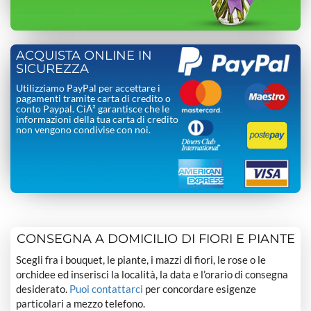
ACQUISTA ONLINE IN
SICUREZZA
Utilizziamo PayPal per accettare i
pagamenti tramite carta di credito o
conto Paypal. CiÃ² garantisce che le
informazioni della tua carta di credito
non vengono condivise con noi.
CONSEGNA A DOMICILIO DI FIORI E PIANTE
Scegli fra i bouquet, le piante, i mazzi di fiori, le rose o le
orchidee ed inserisci la località, la data e l’orario di consegna
desiderato.
Puoi contattarci
per concordare esigenze
particolari a mezzo telefono.