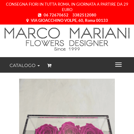
CONSEGNA FIORI IN TUTTA ROMA, IN GIORNATA A PARTIRE DA 29
EURO
06 72670652
3382512080
VIA GIOACCHINO VOLPE, 60, Roma 00133
CATALOGO