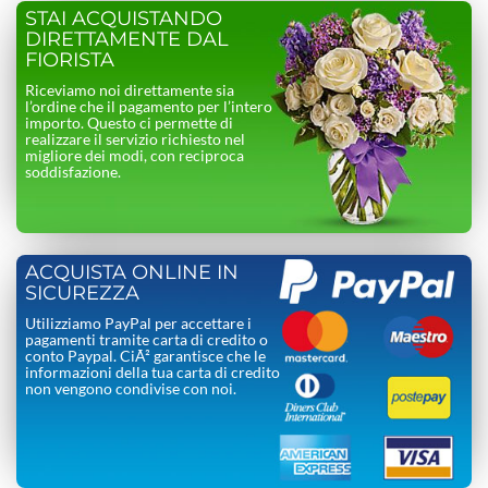
STAI ACQUISTANDO
DIRETTAMENTE DAL
FIORISTA
Riceviamo noi direttamente sia
l’ordine che il pagamento per l’intero
importo. Questo ci permette di
realizzare il servizio richiesto nel
migliore dei modi, con reciproca
soddisfazione.
ACQUISTA ONLINE IN
SICUREZZA
Utilizziamo PayPal per accettare i
pagamenti tramite carta di credito o
conto Paypal. CiÃ² garantisce che le
informazioni della tua carta di credito
non vengono condivise con noi.