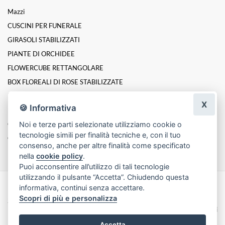
Mazzi
CUSCINI PER FUNERALE
GIRASOLI STABILIZZATI
PIANTE DI ORCHIDEE
FLOWERCUBE RETTANGOLARE
BOX FLOREALI DI ROSE STABILIZZATE
ROSE INCANTATE STABILIZZATE
X
🍪 Informativa
LINEA PLATINUM ELITE DI ROSE STABILIZZATE
Composizioni
Noi e terze parti selezionate utilizziamo cookie o
tecnologie simili per finalità tecniche e, con il tuo
Cesti
consenso, anche per altre finalità come specificato
nella
cookie policy
.
Puoi acconsentire all’utilizzo di tali tecnologie
utilizzando il pulsante “Accetta”. Chiudendo questa
informativa, continui senza accettare.
Made with
by
Infoser.it
-
Realizzazione Siti ecommerce per Fioristi
- ©
Scopri di più e personalizza
2026
Privacy Policy
Cookie Policy
Termini e Condizioni
Accetta