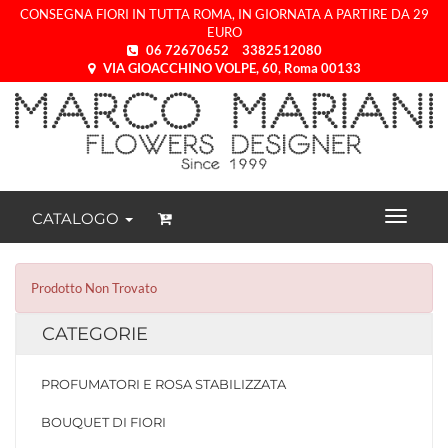
CONSEGNA FIORI IN TUTTA ROMA, IN GIORNATA A PARTIRE DA 29
EURO
06 72670652
3382512080
VIA GIOACCHINO VOLPE, 60, Roma 00133
CATALOGO
Prodotto Non Trovato
CATEGORIE
PROFUMATORI E ROSA STABILIZZATA
BOUQUET DI FIORI