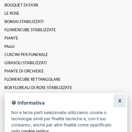
BOUQUET DI FIORI
LE ROSE
BONSAI STABILIZZATI
FLOWERCUBE STABILIZZATE
PIANTE
Mazzi
CUSCINI PER FUNERALE
GIRASOLI STABILIZZATI
PIANTE DI ORCHIDEE
FLOWERCUBE RETTANGOLARE
BOX FLOREALI DI ROSE STABILIZZATE
ROSE INCANTATE STABILIZZATE
X
🍪 Informativa
LINEA PLATINUM ELITE DI ROSE STABILIZZATE
Noi e terze parti selezionate utilizziamo cookie o
Composizioni
tecnologie simili per finalità tecniche e, con il tuo
Cesti
consenso, anche per altre finalità come specificato
nella
cookie policy
.