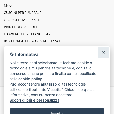
Mazzi
CUSCINI PER FUNERALE
GIRASOLI STABILIZZATI
PIANTE DI ORCHIDEE
FLOWERCUBE RETTANGOLARE
BOX FLOREALI DI ROSE STABILIZZATE
ROSE INCANTATE STABILIZZATE
X
🍪 Informativa
LINEA PLATINUM ELITE DI ROSE STABILIZZATE
Composizioni
Noi e terze parti selezionate utilizziamo cookie o
tecnologie simili per finalità tecniche e, con il tuo
Cesti
consenso, anche per altre finalità come specificato
nella
cookie policy
.
Puoi acconsentire all’utilizzo di tali tecnologie
utilizzando il pulsante “Accetta”. Chiudendo questa
informativa, continui senza accettare.
Made with
by
Infoser.it
-
Realizzazione Siti ecommerce per Fioristi
- ©
Scopri di più e personalizza
2026
Privacy Policy
Cookie Policy
Termini e Condizioni
Accetta