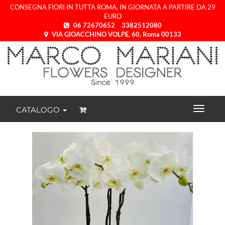
CONSEGNA FIORI IN TUTTA ROMA, IN GIORNATA A PARTIRE DA 29
EURO
06 72670652
3382512080
VIA GIOACCHINO VOLPE, 60, Roma 00133
CATALOGO