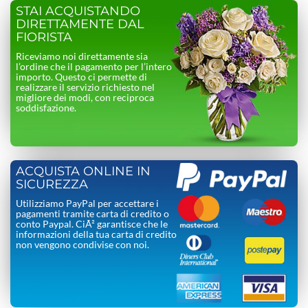
STAI ACQUISTANDO
DIRETTAMENTE DAL
FIORISTA
Riceviamo noi direttamente sia
l’ordine che il pagamento per l’intero
importo. Questo ci permette di
realizzare il servizio richiesto nel
migliore dei modi, con reciproca
soddisfazione.
ACQUISTA ONLINE IN
SICUREZZA
Utilizziamo PayPal per accettare i
pagamenti tramite carta di credito o
conto Paypal. CiÃ² garantisce che le
informazioni della tua carta di credito
non vengono condivise con noi.